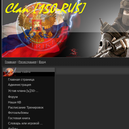
Главная
|
Регистрация
|
Вход
Меню сайта
Главная страница
Администрация
Устав клана [๖ۣۜ150-...
Форум
Наши КВ
Расписание Тренировок
Фотоальбомы
Гостевая книга
Словарь или игровой ...
Файлы