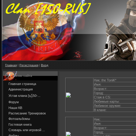
Главная
|
Регистрация
|
Вход
Меню сайта
Ник: the ToniK*
Главная страница
Имя:
Возраст:
Администрация
Город:
Устав клана [๖ۣۜ150-...
Стаж в CS:
Любимые карты:
Форум
Любимое оружие:
Наши КВ
В клане:
Расписание Тренировок
Фотоальбомы
Ник:
Имя:
Гостевая книга
Возраст:
Словарь или игровой ...
Город:
Файлы