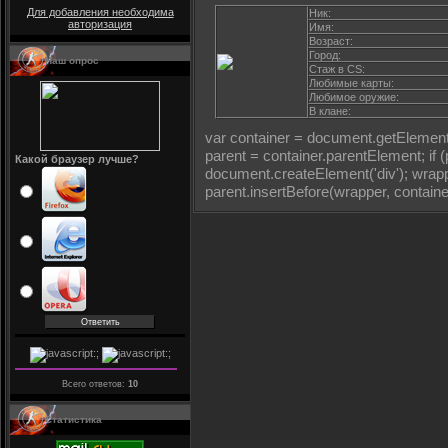
Для добавления необходима
Ник:
авторизация
Имя:
Возраст:
Город:
Наш опрос
Стаж в CS:
Любимые карты:
Любимое оружие:
В клане:
var container = document.getElementBy
parent = container.parentElement; if 
Какой браузер лучше?
document.createElement('div'); wrappe
parent.insertBefore(wrapper, container
Всего ответов:
10
Статистика