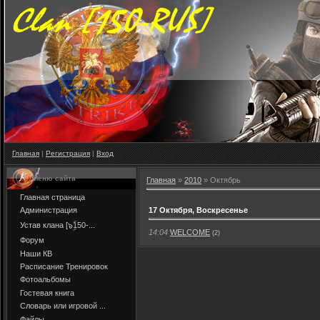
Главная
|
Регистрация
|
Вход
Меню сайта
Главная
»
2010
»
Октябрь
Главная страница
17 Октября, Воскресенье
Администрация
Устав клана [๖ۣۜ150-...
14:04
WELCOME
(2)
Форум
Наши КВ
Расписание Тренировок
Фотоальбомы
Гостевая книга
Словарь или игровой ...
Файлы