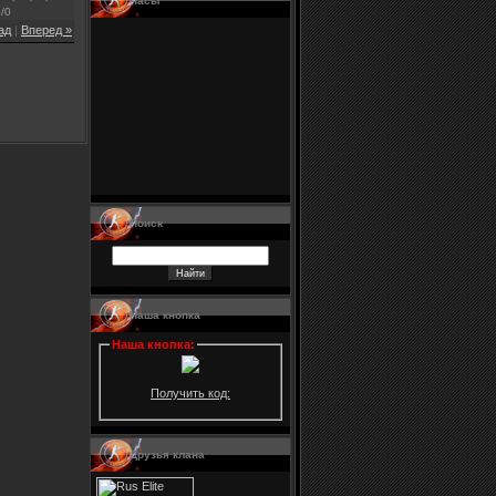
Часы
0
/
0
ад
|
Вперед »
Поиск
Наша кнопка
Наша кнопка
:
Получить код:
Друзья клана