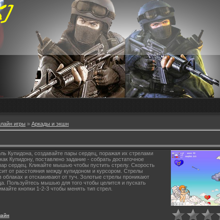
лайн игры
»
Аркады и экшн
оль Купидона, создавайте пары сердец, поражая их стрелами
 как Купидону, поставлено задание - собрать достаточное
пар сердец. Кликайте мышью чтобы пустить стрелу. Скорость
сит от расстояния между купидоном и курсором. Стрелы
в облаках и отскакивают от туч. Золотые стрелы проникают
ца. Пользуйтесь мышью для того чтобы целится и пускать
имайте кнопки 1-2-3 чтобы менять тип стрел.
лайн