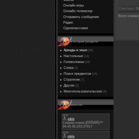
Онлайн игры
Счетчики
:
3
Онлайн телевизор
Всего комме
Отправить сообщение
Радио
Одноклассники
Категории раздела
Аркады и экшн
[86]
Настольные
[14]
Головоломки
[64]
Слова
[5]
Поиск предметов
[23]
Стратегии
[7]
Другие
[5]
Многопользовательские
[9]
Мини-чат