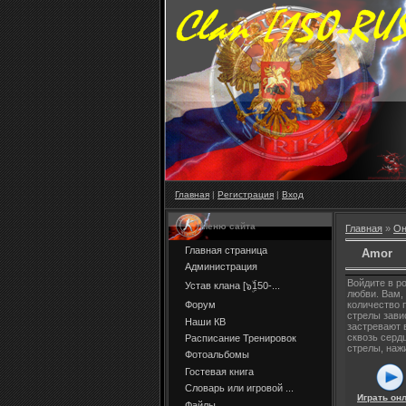
Главная
|
Регистрация
|
Вход
Меню сайта
Главная
»
Он
Главная страница
Amor
Администрация
Войдите в р
Устав клана [๖ۣۜ150-...
любви. Вам,
Форум
количество 
стрелы зави
Наши КВ
застревают 
сквозь серд
Расписание Тренировок
стрелы, наж
Фотоальбомы
Гостевая книга
Словарь или игровой ...
Играть он
Файлы