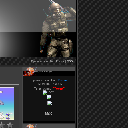
Приветствую Вас
Гость
|
RSS
Форма входа
Приветствую Вас,
Гость
!
Ты здесь:
-й день
Ты в группе:
"
Гости
"
[Л(
)С]