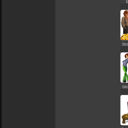
Б
Леге
Нат