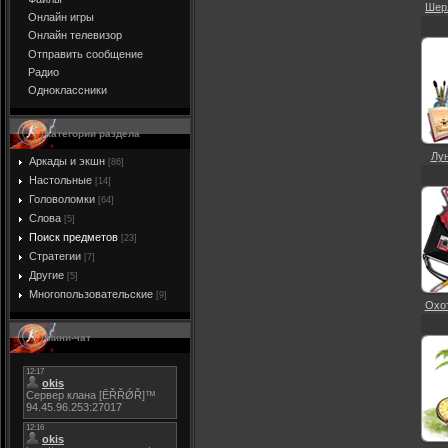
Шерл
Онлайн игры
Онлайн телевизор
Отправить сообщение
Радио
Одноклассники
Категории раздела
Лун
Аркады и экшн
[86]
Настольные
[14]
Головоломки
[64]
Слова
[5]
Поиск предметов
[23]
Стратегии
[7]
Другие
[5]
Многопользовательские
[9]
Охот
Мини-чат