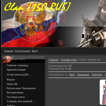
Главная
|
Регистрация
|
Вход
Меню сайта
Главная
»
Онлайн игры
» Поиск предметов
Главная страница
В категории игр
:
23
Показано игр
:
1-18
Администрация
Устав клана [๖ۣۜ150-...
Сортировать по
:
Дате
·
Названию
·
Рейтингу
·
Форум
Наши КВ
Расписание Тренировок
Фотоальбомы
Гостевая книга
Словарь или игровой ...
Файлы