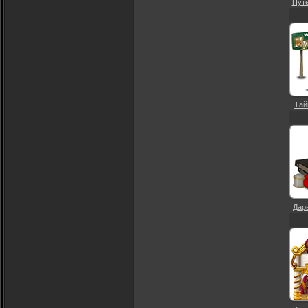
Путе
Тай
Дарь