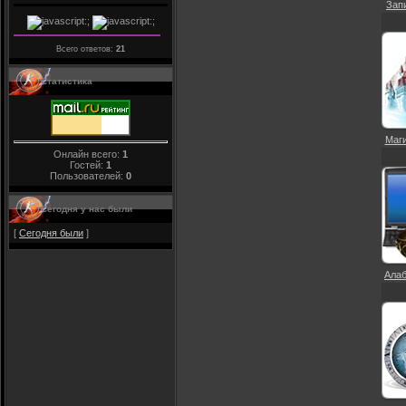
Запи
Всего ответов:
21
Статистика
Маги
Онлайн всего:
1
Гостей:
1
Пользователей:
0
Сегодня у нас были
[
Сегодня были
]
Алаб