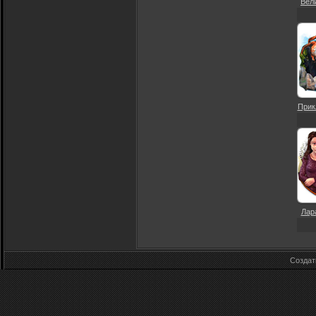
Вел
Прик
Лара
Созда