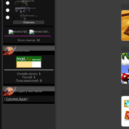
Всего ответов:
13
Статистика
Онлайн всего:
1
Гостей:
1
Пользователей:
0
Сегодня у нас были
[
Сегодня были
]