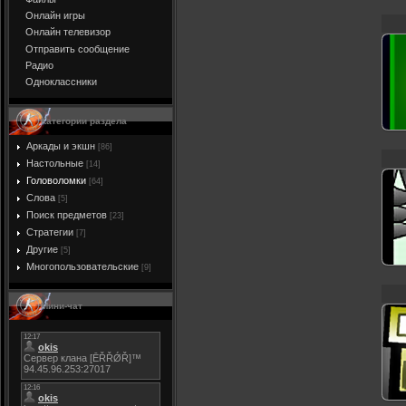
Онлайн игры
Онлайн телевизор
Отправить сообщение
Радио
Одноклассники
Категории раздела
Аркады и экшн
[86]
Настольные
[14]
Головоломки
[64]
Слова
[5]
Поиск предметов
[23]
Стратегии
[7]
Другие
[5]
Многопользовательские
[9]
Мини-чат