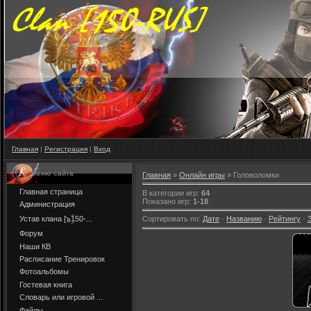
Главная
|
Регистрация
|
Вход
Меню сайта
Главная
»
Онлайн игры
» Головоломки
Главная страница
В категории игр
:
64
Показано игр
:
1-18
Администрация
Устав клана [๖ۣۜ150-...
Сортировать по
:
Дате
·
Названию
·
Рейтингу
·
Форум
Наши КВ
Расписание Тренировок
Фотоальбомы
Гостевая книга
Словарь или игровой ...
Файлы