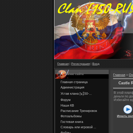
Главная
|
Регистрация
|
Вход
Меню сайта
Главная
»
Он
Главная страница
Castle 
Администрация
В этой плат
Устав клана [๖ۣۜ150-...
деньги по д
Форум
Избегайте в
Наши КВ
Расписание Тренировок
Играть он
Фотоальбомы
Гостевая книга
Словарь или игровой ...
Файлы