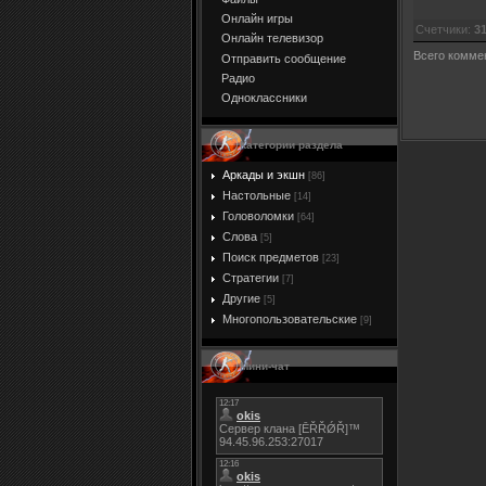
Онлайн игры
Счетчики
:
3
Онлайн телевизор
Всего комме
Отправить сообщение
Радио
Одноклассники
Категории раздела
Аркады и экшн
[86]
Настольные
[14]
Головоломки
[64]
Слова
[5]
Поиск предметов
[23]
Стратегии
[7]
Другие
[5]
Многопользовательские
[9]
Мини-чат