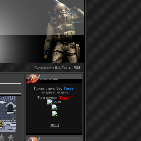
Приветствую Вас
Гость
|
RSS
Форма входа
Приветствую Вас,
Гость
!
Ты здесь:
-й день
Ты в группе:
"
Гости
"
[Л(
)С]