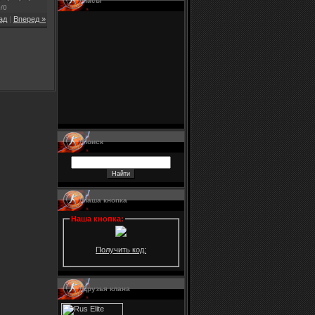
Часы
0
/
0
ад
|
Вперед »
Поиск
Наша кнопка
Наша кнопка
:
Получить код:
Друзья клана