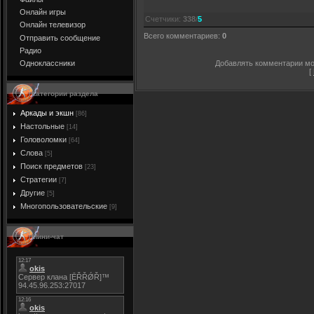
Онлайн игры
Счетчики
:
338
/
5
Онлайн телевизор
Всего комментариев
:
0
Отправить сообщение
Радио
Добавлять комментарии мог
Одноклассники
[
Категории раздела
Аркады и экшн
[86]
Настольные
[14]
Головоломки
[64]
Слова
[5]
Поиск предметов
[23]
Стратегии
[7]
Другие
[5]
Многопользовательские
[9]
Мини-чат