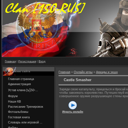
Главная
|
Регистрация
|
Вход
Меню сайта
Главная
»
Онлайн игры
»
Аркады и экшн
Главная страница
Castle Smasher
Администрация
Заряди свою катапульту, прицелься и бросай 
Устав клана [๖ۣۜ150-...
чтобы завоевать королевство. Путешествуй из
Форум
совершенное оружие разрушающее стены вра
Наши КВ
Расписание Тренировок
Играть онлайн
Фотоальбомы
Гостевая книга
Словарь или игровой ...
Файлы