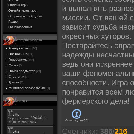
Онлайн игры
и выполнять разно
Онлайн телевизор
миссии. От вашей 
Отправить сообщение
Радио
зависит судьба нес
Одноклассники
окрестных хуторов.
Категории раздела
Постарайтесь опра
Аркады и экшн
[86]
надежды несчастны
Настольные
[14]
Головоломки
[64]
ведь они искреннее
Слова
[5]
ваши феноменальн
Поиск предметов
[23]
Стратегии
[7]
способности. Игра 
Другие
[5]
Многопользовательские
[9]
понравится всем л
фермерского дела!
Мини-чат
Скачать для
PC
Счетчики
:
386
/
216