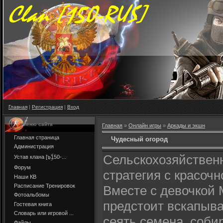
Главная
|
Регистрация
|
Вход
Меню сайта
Главная
»
Онлайн игры
»
Аркады и экшн
Главная страница
Чудесный огород
Администрация
Сельскохозяйствен
Устав клана [๖ۣۜ150-...
Форум
стратегия с красочн
Наши КВ
Расписание Тренировок
Вместе с девочкой
Фотоальбомы
предстоит вскапыва
Гостевая книга
Словарь или игровой ...
сеять семена, соби
Файлы