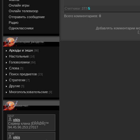
Онлайн игры
Счетчики
:
377
/
5
Онлайн телевизор
Всего комментариев
:
0
Отправить сообщение
Радио
Добавлять комментарии мог
Одноклассники
[
Категории раздела
Аркады и экшн
[86]
Настольные
[14]
Головоломки
[64]
Слова
[5]
Поиск предметов
[23]
Стратегии
[7]
Другие
[5]
Многопользовательские
[9]
Мини-чат