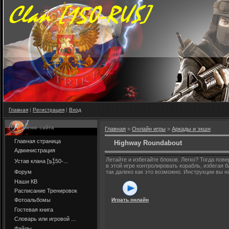
Главная
|
Регистрация
|
Вход
Меню сайта
Главная
»
Онлайн игры
»
Аркады и экшн
Главная страница
Highway Roundabout
Администрация
Летайте и избегайте блоков. Легко? Тогда по
Устав клана [๖ۣۜ150-...
в этой игре контролировать корабль, избегая 
Форум
так далеко как это возможно. Инструкции вы 
Наши КВ
Расписание Тренировок
Играть онлайн
Фотоальбомы
Гостевая книга
Словарь или игровой ...
Файлы