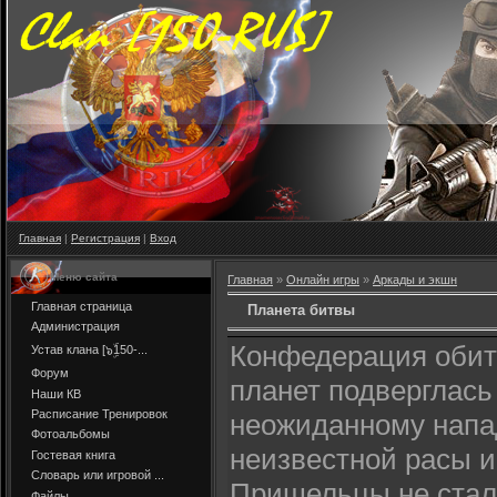
Главная
|
Регистрация
|
Вход
Меню сайта
Главная
»
Онлайн игры
»
Аркады и экшн
Главная страница
Планета битвы
Администрация
Конфедерация оби
Устав клана [๖ۣۜ150-...
Форум
планет подверглась
Наши КВ
Расписание Тренировок
неожиданному нап
Фотоальбомы
неизвестной расы и
Гостевая книга
Словарь или игровой ...
Пришельцы не стал
Файлы