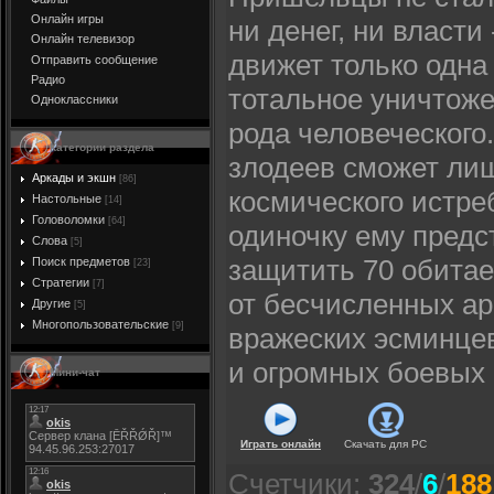
Онлайн игры
ни денег, ни власти
Онлайн телевизор
движет только одна
Отправить сообщение
Радио
тотальное уничтоже
Одноклассники
рода человеческого
Категории раздела
злодеев сможет ли
Аркады и экшн
[86]
космического истре
Настольные
[14]
Головоломки
[64]
одиночку ему предс
Слова
[5]
защитить 70 обита
Поиск предметов
[23]
Стратегии
[7]
от бесчисленных а
Другие
[5]
Многопользовательские
[9]
вражеских эсминцев
и огромных боевых 
Мини-чат
Играть онлайн
Скачать для
PC
Счетчики
:
324
/
6
/
188