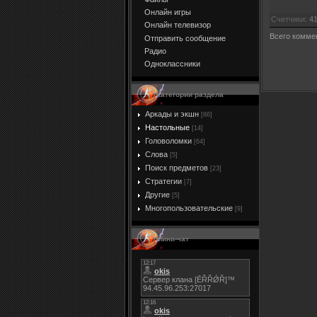
Онлайн игры
Счетчики
:
4
Онлайн телевизор
Всего комме
Отправить сообщение
Радио
Одноклассники
Категории раздела
Аркады и экшн
[86]
Настольные
[14]
Головоломки
[64]
Слова
[5]
Поиск предметов
[23]
Стратегии
[7]
Другие
[5]
Многопользовательские
[9]
Мини-чат