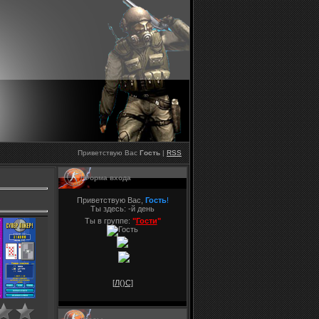
Приветствую Вас
Гость
|
RSS
Форма входа
Приветствую Вас,
Гость
!
Ты здесь:
-й день
Ты в группе:
"
Гости
"
[Л(
)С]