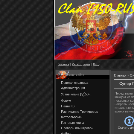
Главная
|
Регистрация
|
Вход
Меню сайта
Главная
»
Он
Главная страница
Супер 
Администрация
Перед вами 
Устав клана [๖ۣۜ150-...
каждом из ч
Форум
покерных ко
набрать нео
Наши КВ
игральные к
время выучи
Расписание Тренировок
Фотоальбомы
Гостевая книга
Скачать дл
Словарь или игровой ...
Файлы