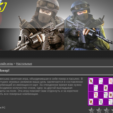
лайн игры
»
Настольные
Покер!
весьма занятная игра, объединившая в себе покер и пасьянс. В
етырех игровых режимов ваша цель заключается в составлении
мбинаций из имеющихся карт. За отведенное время вам нужно
бходимое количество очков, одну за другой выкладывая
арты на поле. Эта игра поможет вам отдохнуть и за короткое
ть все покерные комбинации.
я
PC