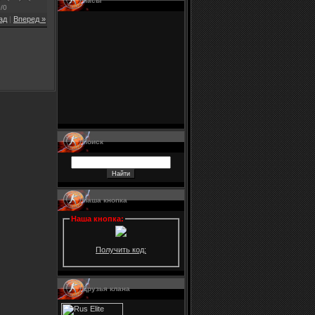
Часы
0
/
0
ад
|
Вперед »
Поиск
Наша кнопка
Наша кнопка
:
Получить код:
Друзья клана