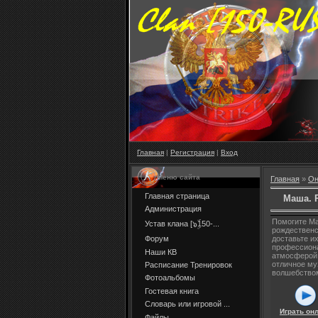
Главная
|
Регистрация
|
Вход
Меню сайта
Главная
»
Он
Главная страница
Маша. 
Администрация
Помогите Ма
Устав клана [๖ۣۜ150-...
рождественс
Форум
доставьте и
профессион
Наши КВ
атмосферой,
отличное му
Расписание Тренировок
волшебством
Фотоальбомы
Гостевая книга
Словарь или игровой ...
Играть он
Файлы