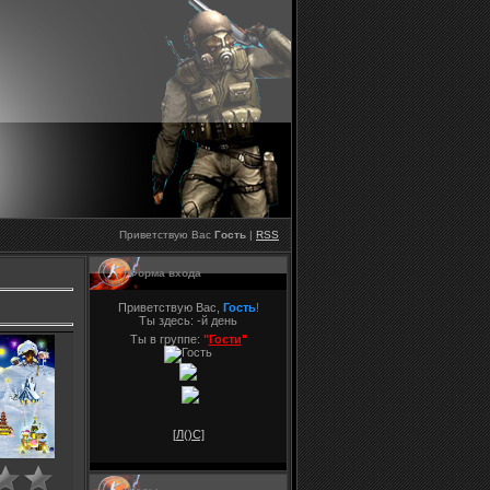
Приветствую Вас
Гость
|
RSS
Форма входа
Приветствую Вас,
Гость
!
Ты здесь:
-й день
Ты в группе:
"
Гости
"
[Л(
)С]