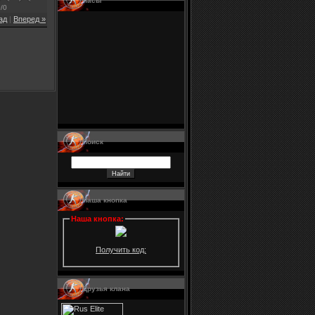
Часы
0
/
0
ад
|
Вперед »
Поиск
Наша кнопка
Наша кнопка
:
Получить код:
Друзья клана