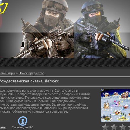
лайн игры
»
Поиск предметов
Рождественская сказка. Делюкс
ше исполнить роль феи и выручить Санта-Клауса в
кую ночь. Собирайте подарки и вместе с эльфами и Сантой
х по назначению. Потрясающе красочная игра, нарисованная
альными художниками и насыщенная праздничной
 не оставит равнодушным никого. Великолепная графика,
зыкальное сопровождение и наполненный рождественским
 сюжет обязательно понравятся всей семье.
лайн
Скачать для
PC