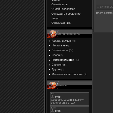
Онлайн игры
Счетчики
:
2
Онлайн телевизор
Всего комме
Отправить сообщение
Радио
Одноклассники
Категории раздела
Аркады и экшн
[86]
Настольные
[14]
Головоломки
[64]
Слова
[5]
Поиск предметов
[23]
Стратегии
[7]
Другие
[5]
Многопользовательские
[9]
Мини-чат