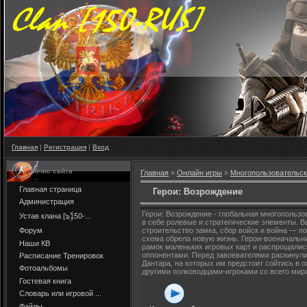
Главная
|
Регистрация
|
Вход
Меню сайта
Главная
»
Онлайн игры
»
Многопользовательс
Главная страница
Герои: Возрождение
Администрация
Герои: Возрождение - глобальная многопользо
Устав клана [๖ۣۜ150-...
в себе ролевые и стратегические элементы. В
Форум
строительство замка, сбор войск и война — 
схема обрела новую жизнь. Герои-военачальн
Наши КВ
рамок маленьких игровых карт и распрощали
оппонентами. Перед завоевателями раскинули
Расписание Тренировок
Дантара, на которых им предстоит сойтись в 
Фотоальбомы
другими полководцами-игроками со всего мир
Гостевая книга
Словарь или игровой ...
Файлы