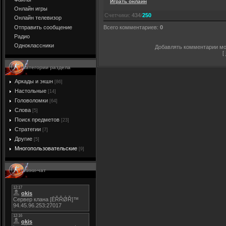
Играть онлайн
Онлайн игры
Счетчики
:
434
/
250
Онлайн телевизор
Отправить сообщение
Всего комментариев
:
0
Радио
Одноклассники
Добавлять комментарии мог
[
Категории раздела
Аркады и экшн
[86]
Настольные
[14]
Головоломки
[64]
Слова
[5]
Поиск предметов
[23]
Стратегии
[7]
Другие
[5]
Многопользовательские
[9]
Мини-чат