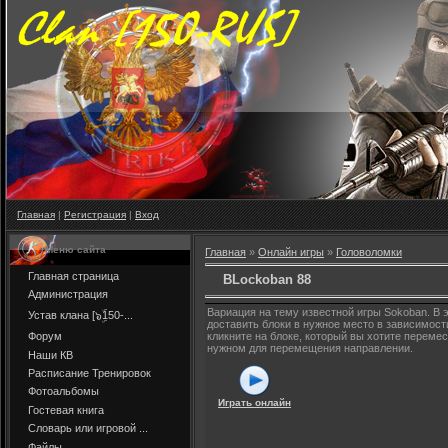
Главная
|
Регистрация
|
Вход
Меню сайта
Главная
»
Онлайн игры
»
Головоломки
Главная страница
BLockoban 88
Администрация
Вариация на тему известной игры Sokoban. В 
Устав клана [๖ۣۜ150-...
доставить блоки в нужное место в зависимости
Форум
кликните на блоке, который вы хотите перемес
нужном для перемещения направлении.
Наши КВ
Расписание Тренировок
Фотоальбомы
Играть онлайн
Гостевая книга
Словарь или игровой ...
Файлы