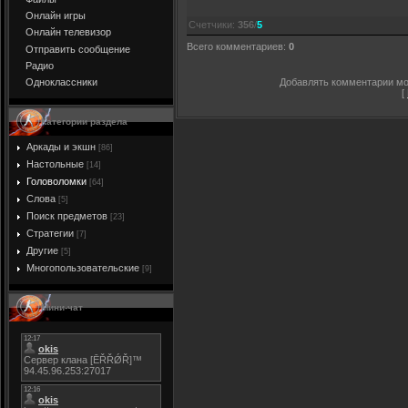
Онлайн игры
Счетчики
:
356
/
5
Онлайн телевизор
Всего комментариев
:
0
Отправить сообщение
Радио
Добавлять комментарии мог
Одноклассники
[
Категории раздела
Аркады и экшн
[86]
Настольные
[14]
Головоломки
[64]
Слова
[5]
Поиск предметов
[23]
Стратегии
[7]
Другие
[5]
Многопользовательские
[9]
Мини-чат