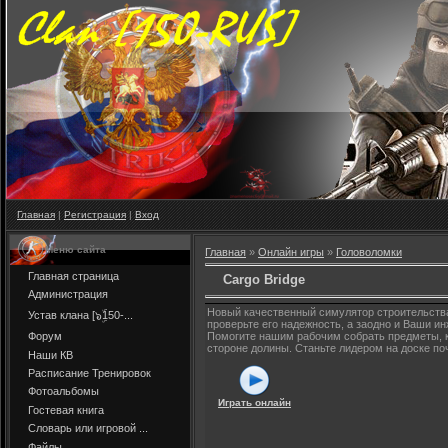
Главная
|
Регистрация
|
Вход
Меню сайта
Главная
»
Онлайн игры
»
Головоломки
Главная страница
Cargo Bridge
Администрация
Новый качественный симулятор строительства
Устав клана [๖ۣۜ150-...
проверьте его надежность, а заодно и Ваши и
Форум
Помогите нашим рабочим собрать предметы, к
стороне долины. Станьте лидером на доске по
Наши КВ
Расписание Тренировок
Фотоальбомы
Играть онлайн
Гостевая книга
Словарь или игровой ...
Файлы