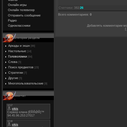
Онлайн игры
Счетчики
:
382
/
26
Онлайн телевизор
Всего комментариев
:
0
Отправить сообщение
Радио
Добавлять комментарии мог
Одноклассники
[
Категории раздела
Аркады и экшн
[86]
Настольные
[14]
Головоломки
[64]
Слова
[5]
Поиск предметов
[23]
Стратегии
[7]
Другие
[5]
Многопользовательские
[9]
Мини-чат