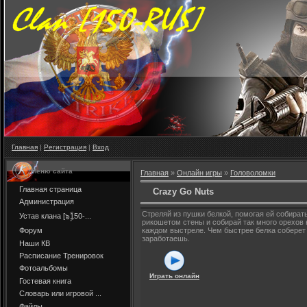
Главная
|
Регистрация
|
Вход
Меню сайта
Главная
»
Онлайн игры
»
Головоломки
Главная страница
Crazy Go Nuts
Администрация
Стреляй из пушки белкой, помогая ей собират
Устав клана [๖ۣۜ150-...
рикошетом стены и собирай так много орехов 
Форум
каждом выстреле. Чем быстрее белка соберет
заработаешь.
Наши КВ
Расписание Тренировок
Фотоальбомы
Играть онлайн
Гостевая книга
Словарь или игровой ...
Файлы