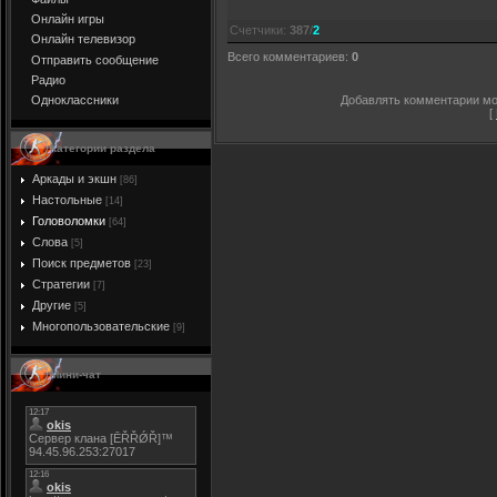
Онлайн игры
Счетчики
:
387
/
2
Онлайн телевизор
Всего комментариев
:
0
Отправить сообщение
Радио
Добавлять комментарии мог
Одноклассники
[
Категории раздела
Аркады и экшн
[86]
Настольные
[14]
Головоломки
[64]
Слова
[5]
Поиск предметов
[23]
Стратегии
[7]
Другие
[5]
Многопользовательские
[9]
Мини-чат