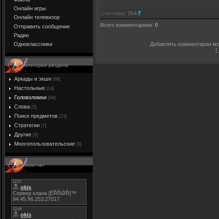
Онлайн игры
Счетчики
:
354
/
7
Онлайн телевизор
Всего комментариев
:
0
Отправить сообщение
Радио
Добавлять комментарии мог
Одноклассники
[
Категории раздела
Аркады и экшн
[86]
Настольные
[14]
Головоломки
[64]
Слова
[5]
Поиск предметов
[23]
Стратегии
[7]
Другие
[5]
Многопользовательские
[9]
Мини-чат