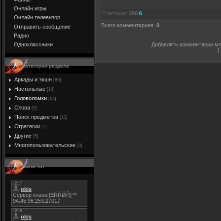
Онлайн игры
Счетчики
:
388
/
6
Онлайн телевизор
Всего комментариев
:
0
Отправить сообщение
Радио
Добавлять комментарии мог
Одноклассники
[
Категории раздела
Аркады и экшн
[86]
Настольные
[14]
Головоломки
[64]
Слова
[5]
Поиск предметов
[23]
Стратегии
[7]
Другие
[5]
Многопользовательские
[9]
Мини-чат