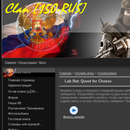
Главная
|
Регистрация
|
Вход
Меню сайта
Главная
»
Онлайн игры
»
Головоломки
Главная страница
Lab Rat: Quest for Cheese
Администрация
Играйте в игру и помогите голодной мыши най
Устав клана [๖ۣۜ150-...
лабиринте. Управляйте голодным существом 
Форум
управления, нажимайте пробел, чтобы застав
задние лапы и лучше обозревать лабиринт. Пр
Наши КВ
Расписание Тренировок
Фотоальбомы
Играть онлайн
Гостевая книга
Словарь или игровой ...
Файлы