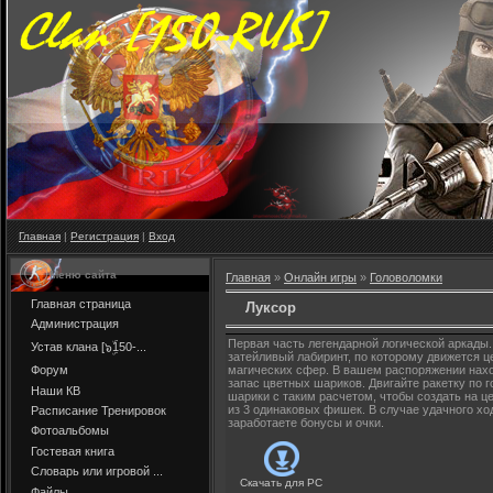
Главная
|
Регистрация
|
Вход
Меню сайта
Главная
»
Онлайн игры
»
Головоломки
Главная страница
Луксор
Администрация
Первая часть легендарной логической аркады.
Устав клана [๖ۣۜ150-...
затейливый лабиринт, по которому движется ц
Форум
магических сфер. В вашем распоряжении нах
запас цветных шариков. Двигайте ракетку по г
Наши КВ
шарики с таким расчетом, чтобы создать на ц
из 3 одинаковых фишек. В случае удачного ход
Расписание Тренировок
заработаете бонусы и очки.
Фотоальбомы
Гостевая книга
Словарь или игровой ...
Скачать для
PC
Файлы