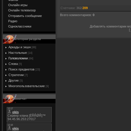
Онлайн игры
Счетчики
:
362
/
209
Онлайн телевизор
Всего комментариев
:
0
Отправить сообщение
Радио
Добавлять комментарии мог
Одноклассники
[
Категории раздела
Аркады и экшн
[86]
Настольные
[14]
Головоломки
[64]
Слова
[5]
Поиск предметов
[23]
Стратегии
[7]
Другие
[5]
Многопользовательские
[9]
Мини-чат