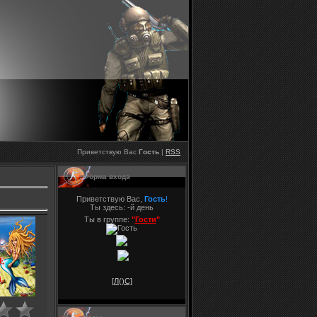
Приветствую Вас
Гость
|
RSS
Форма входа
Приветствую Вас,
Гость
!
Ты здесь:
-й день
Ты в группе:
"
Гости
"
[Л(
)С]