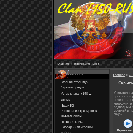
Главная
|
Регистрация
|
Вход
Меню сайта
Главная
»
Он
Главная страница
Скрыты
Администрация
Удивительна
Устав клана [๖ۣۜ150-...
прекрасной 
Форум
собирать це
маджонги, а
Наши КВ
подводным м
уровней и п
Расписание Тренировок
задач.
Фотоальбомы
Гостевая книга
Словарь или игровой ...
Играть он
Файлы