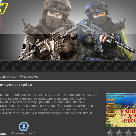
лайн игры
»
Головоломки
е чудеса глубин
я смесь нескольких абсолютно разных головоломок. Помогая
русалке снять чары с её подводного дворца, вы будете
почки из морских звезд и ракушек, складывать пазлы и
 также искать спрятанные предметы. Вас ждет знакомство с
иром и его обитателями. Игра состоит более чем из 200
ридется по вкусу всем любителям головоломок и логически
лайн
Скачать для
PC