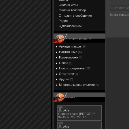
Онлайн игры
Счетчики
:
3
Онлайн телевизор
Всего комме
Отправить сообщение
Радио
Одноклассники
Категории раздела
Аркады и экшн
[86]
Настольные
[14]
Головоломки
[64]
Слова
[5]
Поиск предметов
[23]
Стратегии
[7]
Другие
[5]
Многопользовательские
[9]
Мини-чат