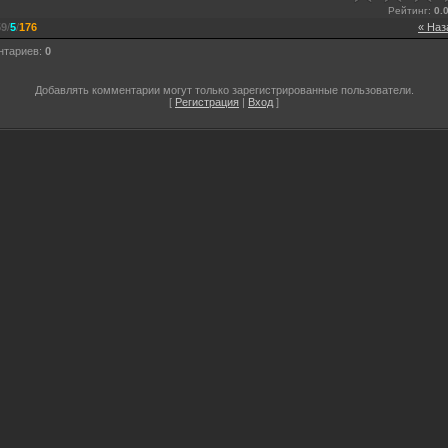
Рейтинг
:
0.
59
/
5
/
176
« Наз
нтариев
:
0
Добавлять комментарии могут только зарегистрированные пользователи.
[
Регистрация
|
Вход
]