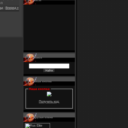
Часы
0
/
0
ад
|
Вперед »
Поиск
Наша кнопка
Наша кнопка
:
Получить код:
Друзья клана