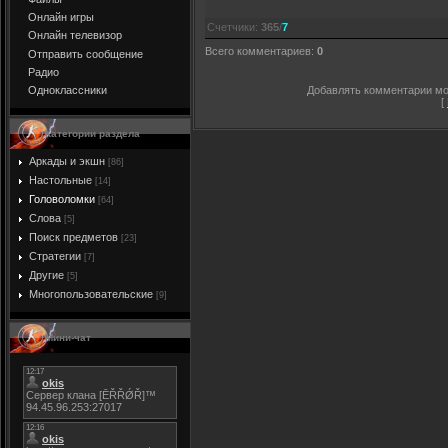
Онлайн игры
Счетчики
:
365
/
7
Онлайн телевизор
Всего комментариев
:
0
Отправить сообщение
Радио
Добавлять комментарии мог
Одноклассники
[
Категории раздела
Аркады и экшн
[86]
Настольные
[14]
Головоломки
[64]
Слова
[5]
Поиск предметов
[23]
Стратегии
[7]
Другие
[5]
Многопользовательские
[9]
Мини-чат