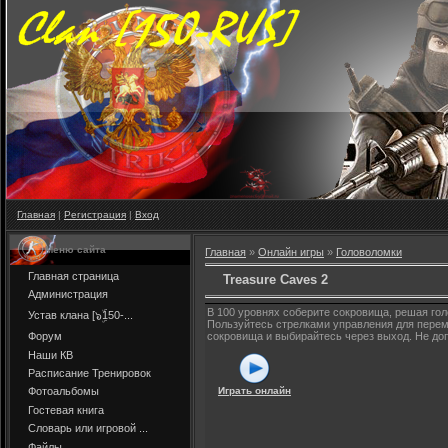
Главная
|
Регистрация
|
Вход
Меню сайта
Главная
»
Онлайн игры
»
Головоломки
Главная страница
Treasure Caves 2
Администрация
В 100 уровнях соберите сокровища, решая го
Устав клана [๖ۣۜ150-...
Пользуйтесь стрелками управления для пере
Форум
сокровища и выбирайтесь через выход. Не доп
Наши КВ
Расписание Тренировок
Играть онлайн
Фотоальбомы
Гостевая книга
Словарь или игровой ...
Файлы