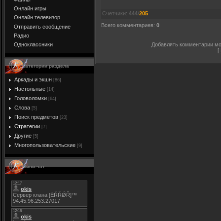
Онлайн игры
Счетчики
:
444
/
205
Онлайн телевизор
Всего комментариев
:
0
Отправить сообщение
Радио
Добавлять комментарии мог
Одноклассники
[
Категории раздела
Аркады и экшн
[86]
Настольные
[14]
Головоломки
[64]
Слова
[5]
Поиск предметов
[23]
Стратегии
[7]
Другие
[5]
Многопользовательские
[9]
Мини-чат