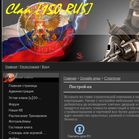
Главная
|
Регистрация
|
Вход
Меню сайта
Главная
»
Онлайн игры
»
Стратегии
Главная страница
Построй-ка
Администрация
Встаньте во главе строительной компании и п
Устав клана [๖ۣۜ150-...
корпорацию. Начав с постройки небольших ко
Форум
доберетесь до возведения элитных дворцов и 
придется изучить тонкости инвестиций в обуче
Наши КВ
стройматериалов и чертежей все более дорог
ждет множество красочных уровней и головок
Расписание Тренировок
бизнеса.
Фотоальбомы
Гостевая книга
Словарь или игровой ...
Скачать для
PC
Файлы