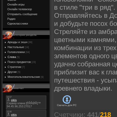
Онлайн игры
в стиле "три в ряд".
Онлайн телевизор
Отправляйтесь в Д
Отправить сообщение
Радио
и добудьте посох бо
Одноклассники
Стреляйте из амбр
Категории раздела
цветными камнями,
Аркады и экшн
[86]
комбинации из трех
Настольные
[14]
Головоломки
[64]
элементов одного ц
Слова
[5]
удачно собранная ц
Поиск предметов
[23]
Стратегии
[7]
приблизит вас к гл
Другие
[5]
Многопользовательские
[9]
путешествия - усы
древнего владыки.
Мини-чат
Скачать для
PC
Счетчики
:
441
/
218