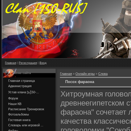
Главная
|
Регистрация
|
Вход
Меню сайта
Главная
»
Онлайн игры
»
Слова
Главная страница
Посох фараона
Администрация
Хитроумная голово
Устав клана [๖ۣۜ150-...
Форум
древнеегипетском с
Наши КВ
Расписание Тренировок
фараона" сочетает
Фотоальбомы
качества классичес
Гостевая книга
Словарь или игровой ...
головоломки "Сокоб
Файлы